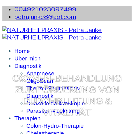
004921023097499
petrajanke8@aol.com
Home
Über mich
Diagnostik
Anamnese
OXYVEN-BEHANDLUNG
OligoScan
ZUR FÖRDERUNG VON
Thermo-Regulations-
Diagnostik
DURCHBLUTUNG &
Dunkelfeldmikroskopie
VITALITÄT
Parasiten-Ausleitung
Therapien
Colon-Hydro-Therapie
Chelattherapie