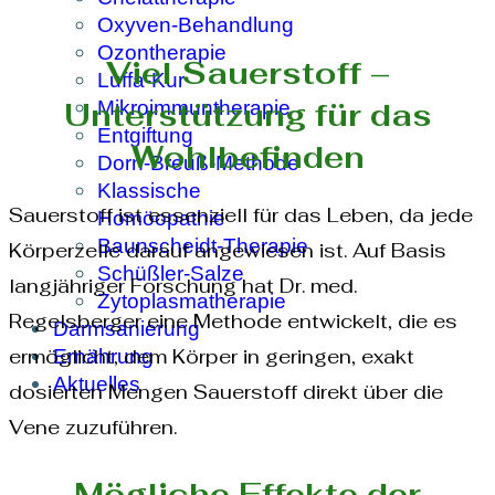
Oxyven-Behandlung
Ozontherapie
Viel Sauerstoff –
Luffa-Kur
Unterstützung für das
Mikroimmuntherapie
Entgiftung
Wohlbefinden
Dorn-Breuß-Methode
Klassische
Sauerstoff ist essenziell für das Leben, da jede
Homöopathie
Baunscheidt-Therapie
Körperzelle darauf angewiesen ist. Auf Basis
Schüßler-Salze
langjähriger Forschung hat Dr. med.
Zytoplasmatherapie
Regelsberger eine Methode entwickelt, die es
Darmsanierung
ermöglicht, dem Körper in geringen, exakt
Ernährung
Aktuelles
dosierten Mengen Sauerstoff direkt über die
Vene zuzuführen.
Mögliche Effekte der