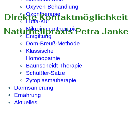
Oxyven-Behandlung
Ozontherapie
Direkte Kontaktmöglichkeit
Luffa-Kur
Mikroimmuntherapie
Naturheilpraxis Petra Janke
Entgiftung
Dorn-Breuß-Methode
Klassische
Homöopathie
Baunscheidt-Therapie
Schüßler-Salze
Zytoplasmatherapie
Darmsanierung
Ernährung
Aktuelles