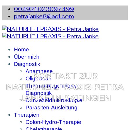
004921023097499
petrajanke8@aol.com
Home
Über mich
Diagnostik
Anamnese
KONTAKT ZUR
OligoScan
NATURHEILPRAXIS PETRA
Thermo-Regulations-
Diagnostik
JANKE IN RATINGEN
Dunkelfeldmikroskopie
Parasiten-Ausleitung
Therapien
Colon-Hydro-Therapie
Chelattherapie