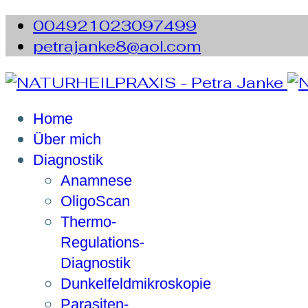
004921023097499
petrajanke8@aol.com
Home
Über mich
Diagnostik
Anamnese
OligoScan
Thermo-
Regulations-
Diagnostik
Dunkelfeldmikroskopie
Parasiten-