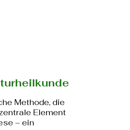
aturheilkunde
che Methode, die
zentrale Element
ese – ein