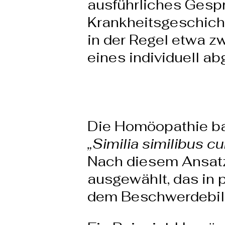
ausführliches Gespr
Krankheitsgeschicht
in der Regel etwa z
eines individuell a
Die Homöopathie ba
„Similia similibus cu
Nach diesem Ansatz
ausgewählt, das in 
dem Beschwerdebild