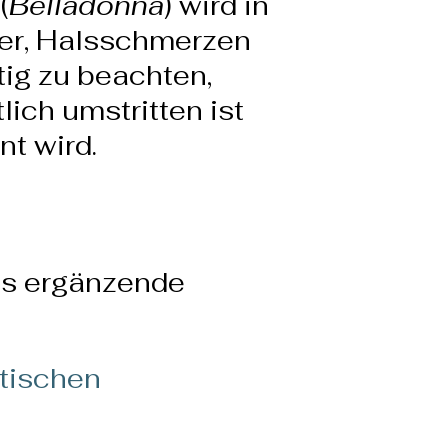
(
Belladonna
) wird in
ber, Halsschmerzen
ig zu beachten,
ich umstritten ist
t wird.
als ergänzende
tischen