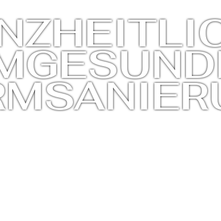
NZHEITLI
MGESUNDH
RMSANIER