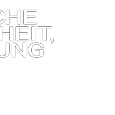
CHE
EIT,
UNG