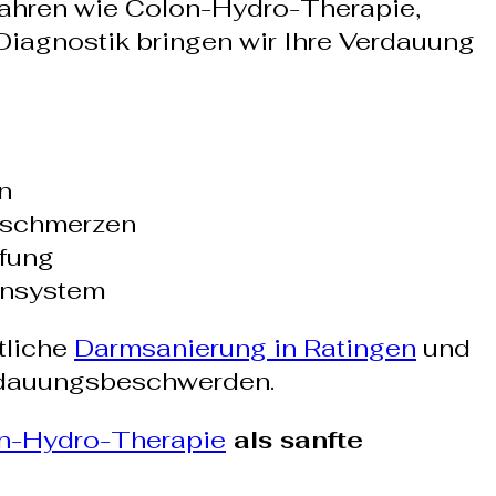
fahren wie Colon-Hydro-Therapie,
Diagnostik bringen wir Ihre Verdauung
n
hschmerzen
pfung
unsystem
tliche
Darmsanierung in Ratingen
und
erdauungsbeschwerden.
n-Hydro-Therapie
als sanfte