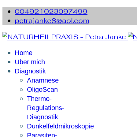
004921023097499
petrajanke8@aol.com
Home
Über mich
Diagnostik
Anamnese
OligoScan
Thermo-
Regulations-
Diagnostik
Dunkelfeldmikroskopie
Parasiten-