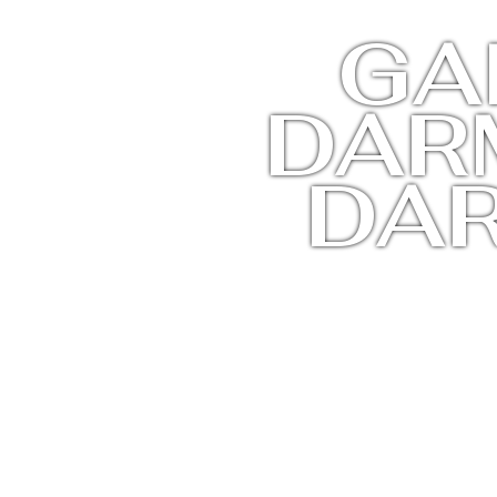
GA
DAR
DA